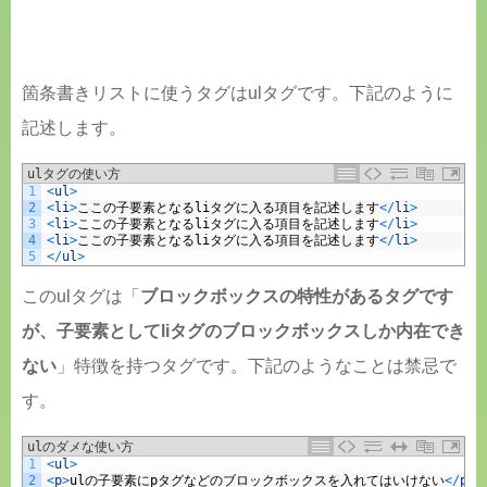
箇条書きリストに使うタグはulタグです。下記のように
記述します。
ulタグの使い方
1
<
ul
>
2
<
li
>
ここの子要素となる
li
タグに入る項目を記述します
<
/
li
>
3
<
li
>
ここの子要素となる
li
タグに入る項目を記述します
<
/
li
>
4
<
li
>
ここの子要素となる
li
タグに入る項目を記述します
<
/
li
>
5
<
/
ul
>
このulタグは「
ブロックボックスの特性があるタグです
が、子要素としてliタグのブロックボックスしか内在でき
ない
」特徴を持つタグです。下記のようなことは禁忌で
す。
ulのダメな使い方
1
<
ul
>
2
<
p
>
ul
の子要素に
p
タグなどのブロックボックスを入れてはいけない
<
/
p
>