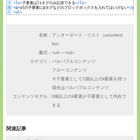
3
<
li
>
子要素は
li
タグのみ記述できる
<
/
li
>
4
<
p
>
ul
の子要素に
p
タグなどのブロックボックスを入れてはいけない
<
/
p
>
5
<
ul
>
名称：
アンオーダード・リスト（unorderd
list）
書式：
<ul>～</ul>
カテゴリ：
パルパブルコンテンツ
フローコンテンツ
※子要素として1個以上のli要素を持つ
場合はパルパブルコンテンツ
コンテンツモデル：
0個以上のli要素が子要素として内在で
きる
関連記事