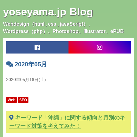
yoseyama.jp Blog
Webdesign（html , css , javaScript）、
Wordpress（php）、Photoshop、Illustrator、ePUB
F
I
a
n
c
s
2020年05月
e
t
b
a
o
g
2020年05月16日(土)
o
r
k
a
m
Web
SEO
キーワード「沖縄」に関する傾向と月別のキ
ーワード対策を考えてみた！